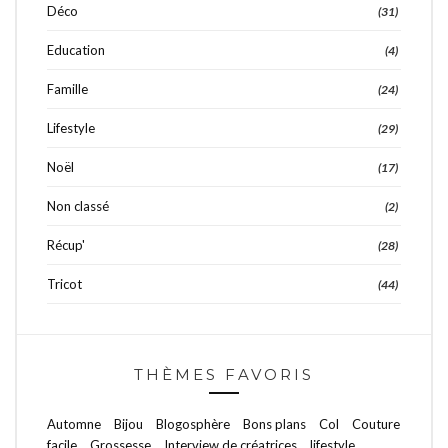
Déco
(31)
Education
(4)
Famille
(24)
Lifestyle
(29)
Noël
(17)
Non classé
(2)
Récup'
(28)
Tricot
(44)
THÈMES FAVORIS
Automne
Bijou
Blogosphère
Bons plans
Col
Couture
facile
Grossesse
Interview de créatrices
lifestyle