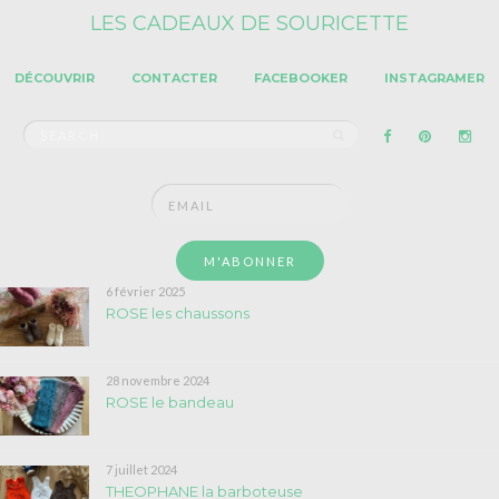
LES CADEAUX DE SOURICETTE
DÉCOUVRIR
CONTACTER
FACEBOOKER
INSTAGRAMER
Search
SEARCH
for:
6 février 2025
ROSE les chaussons
28 novembre 2024
ROSE le bandeau
7 juillet 2024
THEOPHANE la barboteuse