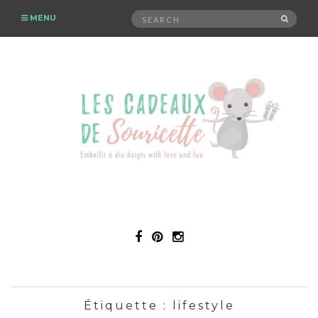
Search
MENU
SEAR
for:
Étiquette :
lifestyle