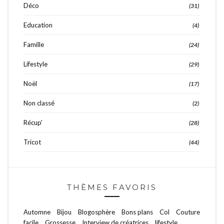
Déco
(31)
Education
(4)
Famille
(24)
Lifestyle
(29)
Noël
(17)
Non classé
(2)
Récup'
(28)
Tricot
(44)
THÈMES FAVORIS
Automne
Bijou
Blogosphère
Bons plans
Col
Couture
facile
Grossesse
Interview de créatrices
lifestyle