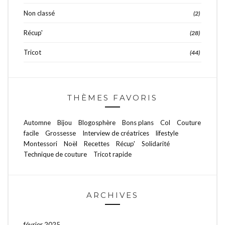
Non classé
(2)
Récup'
(28)
Tricot
(44)
THÈMES FAVORIS
Automne
Bijou
Blogosphère
Bons plans
Col
Couture
facile
Grossesse
Interview de créatrices
lifestyle
Montessori
Noël
Recettes
Récup'
Solidarité
Technique de couture
Tricot rapide
ARCHIVES
février 2025