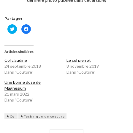
Partager :
Cliquez
Cliquez
pour
pour
partager
partager
sur
sur
Twitter(ouvre
Facebook(ouvre
dans
dans
une
une
Articles similaires
nouvelle
nouvelle
fenêtre)
fenêtre)
Col claudine
Le col pierrot
24 septembre 2018
8 novembre 2019
Dans "Couture"
Dans "Couture"
Une bonne dose de
Magnesium
21 mars 2022
Dans "Couture"
Col
Technique de couture