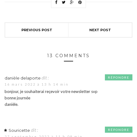
PREVIOUS POST
NEXT POST
13 COMMENTS
dit :
danièle delaporte
RÉPONDRE
16 mars 2022 à 13 h 14 min
bonjour, je souhaiterai reçevoir votre newsletter svp
bonne journée
danièle.
dit :
Souricette
RÉPONDRE
27 septembre 2022 à 11 h 09 min