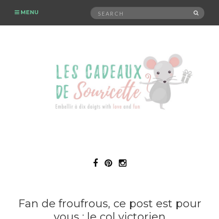
Search
MENU
SEAR
for:
Fan de froufrous, ce post est pour
vous : le col victorien