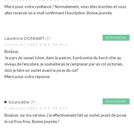
Merci pour votre confiance ! Normalement, vous êtes inscrites et vous
allez recevoir un e-mail confirmant l’inscription. Bonne journée
dit :
Laurence DONNART
RÉPONDRE
6 janvier 2021 à 8 h 30 min
Bonjour,
Je pars du sweat icône, dans le patron, il préconise du bord côte au
niveau de l’encolure, je souhaiterais le remplacer par un col victorien,
dois je faire un ourlet avant la pose du col?
Merci pour votre réponse.
dit :
Souricette
RÉPONDRE
6 janvier 2021 à 9 h 09 min
Bonjour, sur ma version, j’ai effectivement fait un ourlet avant de poser
le col frou-frou. Bonne journée !