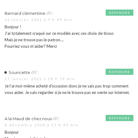
dit :
Bernard clémentine
RÉPONDRE
16 janvier 2021 à 9 h 49 min
Bonjour !
J’ai totalement craqué sur ce modèle avec ces choix de tissus
Mais je ne trouve pas le patron….
Pourriez vous m’aider? Merci
dit :
Souricette
RÉPONDRE
17 janvier 2021 à 18 h 59 min
Je l’ai moi-même acheté d’occasion donc je ne sais pas trop comment
vous aider. Je vais regarder si je ne le trouve pas en vente sur internet.
dit :
A la Maud de chez nous
RÉPONDRE
8 décembre 2020 à 13 h 45 min
Bonjour