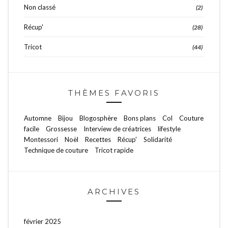
Non classé
(2)
Récup'
(28)
Tricot
(44)
THÈMES FAVORIS
Automne
Bijou
Blogosphère
Bons plans
Col
Couture
facile
Grossesse
Interview de créatrices
lifestyle
Montessori
Noël
Recettes
Récup'
Solidarité
Technique de couture
Tricot rapide
ARCHIVES
février 2025