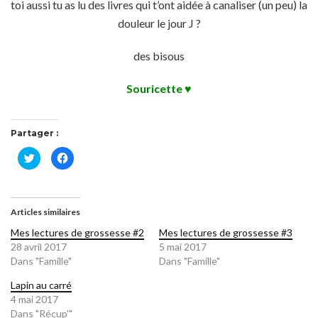
toi aussi tu as lu des livres qui t’ont aidée à canaliser (un peu) la
douleur le jour J ?
des bisous
Souricette ♥
Partager :
Cliquez
Cliquez
pour
pour
partager
partager
sur
sur
Twitter(ouvre
Facebook(ouvre
dans
dans
une
une
Articles similaires
nouvelle
nouvelle
fenêtre)
fenêtre)
Mes lectures de grossesse #2
Mes lectures de grossesse #3
28 avril 2017
5 mai 2017
Dans "Famille"
Dans "Famille"
Lapin au carré
4 mai 2017
Dans "Récup'"