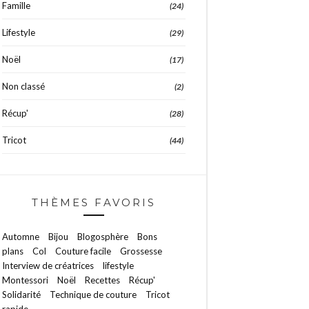
Famille
(24)
Lifestyle
(29)
Noël
(17)
Non classé
(2)
Récup'
(28)
Tricot
(44)
THÈMES FAVORIS
Automne
Bijou
Blogosphère
Bons
plans
Col
Couture facile
Grossesse
Interview de créatrices
lifestyle
Montessori
Noël
Recettes
Récup'
Solidarité
Technique de couture
Tricot
rapide