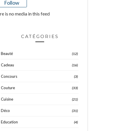
Follow
e is no media in this feed
CATÉGORIES
Beauté
(12)
Cadeau
(16)
Concours
(3)
Couture
(33)
Cuisine
(21)
Déco
(31)
Education
(4)