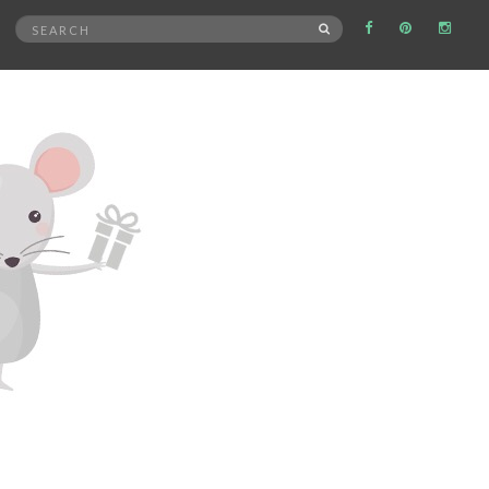
Search
SEARCH
for: